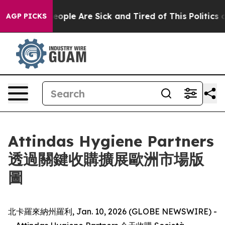
an Win: “People Are Sick and Tired of This Politics of 
AGP PICKS
Attindas Hygiene Partners
透過關鍵收購擴展歐洲市場版
圖
北卡羅來納州羅利, Jan. 10, 2026 (GLOBE NEWSWIRE) -