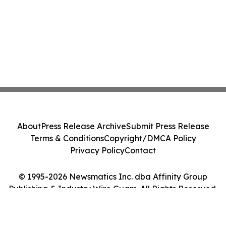
About
Press Release Archive
Submit Press Release
Terms & Conditions
Copyright/DMCA Policy
Privacy Policy
Contact
© 1995-2026 Newsmatics Inc. dba Affinity Group
Publishing & Industry Wire Guam. All Rights Reserved.
Cookie Settings / Your Privacy Choices