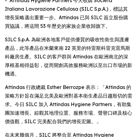
- Attindas Hygiene Partners 今天收購 Società
Italiana Lavorazione Cellulosa (SILC S.p.A.)，標誌其
增長策略邁出重要一步。Attindas 已與 SILC 簽立股份購
買協議，將這間 53 年歷史的家族企業收歸旗下。
SILC S.p.A. 為歐洲各地客戶提供優質的吸收性衛生與護膚
產品，此等產品在米蘭東南 22 英里的特雷斯科雷克雷馬斯
科廠房生產。SILC 的客戶群與 Attindas 在歐洲南北的深
厚根基相得益彰，從而開創高效服務歐洲以至出口市場的新
機遇。
Attindas 行政總裁 Esther Berrozpe 表示：「Attindas 的
策略方針旨在滿足北美及歐洲對基本衛生產品日趨殷切的需
求。今日 SILC 加入 Attindas Hygiene Partners，有助集
團加速增長。綜觀其地理位置、服務市場、聲譽口碑及核心
價值觀，SILC 完美配合我們的增長宏圖。」
在未來幾個月，SILC 將整合至 Attindas Hygiene