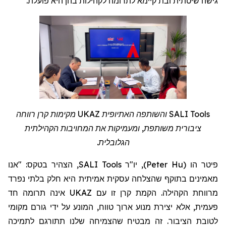
.
לתרומה לקהילות בהן היא פועלת
גישה שיטתית ובת קיימא
מקימות קרן רווחה
UKAZ
והשותפה האתיופית
SALI Tools
ציבורית משותפת, ומעמיקות את המחויבות הקהילתית
הגלובלית.
, הצהיר בטקס: "אנו
SALI Tools
, יו"ר
)
Peter Hu
(
פיטר הו
מאמינים בתוקף שהצלחה עסקית אמיתית היא חלק בלתי נפרד
אינה תרומה חד
UKAZ
מרווחת הקהילה. הקמת קרן זו עם
פעמית, אלא יצירת מנוע ארוך טווח, המונע על ידי גורם מקומי
לטובת הציבור. זה מבטיח שהצמיחה שלנו תתורגם לתמיכה