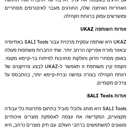
האחריות האיתנה שלה, החורגים מעבר לאינטרסים מסחריים
ומושרשים עמוק ברווחת הקהילה.
UKAZ
השותפה
אודות
באתיופיה
SALI Tools
היא שותפה עסקית מרכזית עבור
UKAZ
ובאזור מזרח אפריקה הרחב יותר. שתי החברות משתפות פעולה
באופן מסחרי הדוק וחולקות מחויבות לפיתוח בר-קיימא מקומי.
לבצע פרויקטים של
UKAZ
הקמת קרן משותפת זו תאפשר ל-
רווחת הקהילה בצורה גמישה ובר
ת
-קיימא יותר, בהתבסס על
צרכים מקומיים.
:
SALI Tools
אודות
מותג גלובלי מוביל בתחום פתרונות כלי עבודה
היא
SALI Tools
מקצועיים, המקדיש
ה
את עצמ
ה
לאספקת מוצרים איכותיים
ומגוונים למשתמשים ברחבי העולם. עם תיק מוצרים נרחב, היא