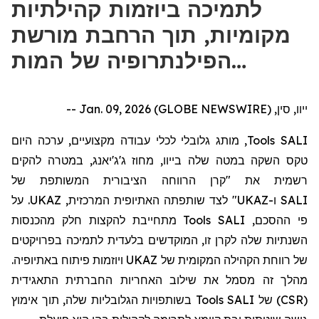
לתמיכה ביוזמות קהילתיות
מקומיות, תוך הרחבת מורשת
הפילנתרופיה של המות…
ייוו, סין, Jan. 09, 2026 (GLOBE NEWSWIRE) --
היום
כה
, מותג גלובלי לכלי עבודה מקצועיים, ער
Tools
SALI
טקס השקה במטה שלה
בייוו
, מחוז
ג'ג'יאנג
, במטרה להקים
רשמית את "
קרן הרווחה הציבורית המשותפת של
לצד שותפתה האתיופית המרכזית, UKAZ. על
"
UKAZ
ו-
SALI
מתחייבת להקצות חלק מהכנסות
Tools
פי ההסכם, SALI
השנתיות שלה לקרן זו, המוקדש
ים
בלעדית לתמיכה בפרויקטים
של רווחת הקהילה המקומית של UKAZ ויוזמות פיתוח באתיופיה.
מהלך זה מסמל את שילוב האחריות החברתית התאגידית
בשותפויות הגלובליות שלה, תוך אימוץ
Tools
(CSR) של SALI