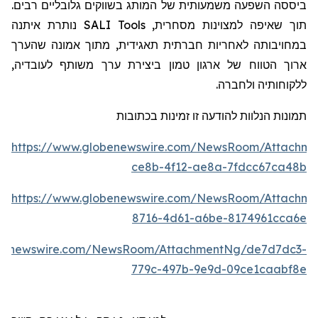
ביססה השפעה משמעותית של המותג בשווקים גלובליים רבים.
נותרת איתנה
SALI Tools
תוך שאיפה למצוינות מסחרית,
במחויבותה לאחריות חברתית תאגידית, מתוך אמונה שהערך
,
ה
ארוך הטווח של ארגון טמון ביצירת ערך משותף לעובדי
ללקוחותי
ה
ולחברה.
תמונות הנלוות להודעה זו זמינות בכתובות
https://www.globenewswire.com/NewsRoom/Attachme
ce8b-4f12-ae8a-7fdcc67ca48b
https://www.globenewswire.com/NewsRoom/Attachm
8716-4d61-a6be-8174961cca6e
obenewswire.com/NewsRoom/AttachmentNg/de7d7dc3-
779c-497b-9e9d-09ce1caabf8e