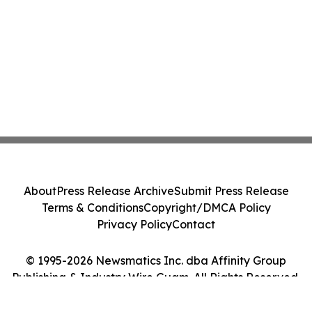
About
Press Release Archive
Submit Press Release
Terms & Conditions
Copyright/DMCA Policy
Privacy Policy
Contact
© 1995-2026 Newsmatics Inc. dba Affinity Group
Publishing & Industry Wire Guam. All Rights Reserved.
Cookie Settings / Your Privacy Choices