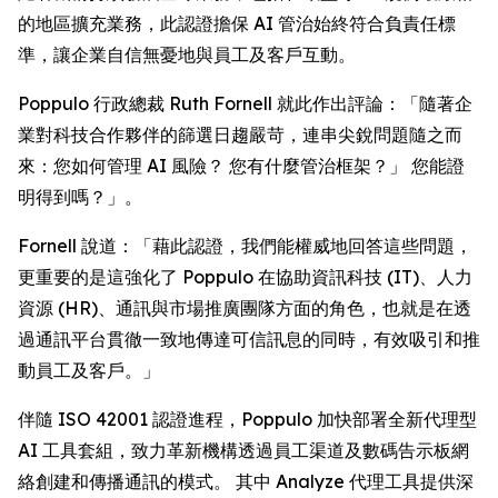
的地區擴充業務，此認證擔保 AI 管治始終符合負責任標
準，讓企業自信無憂地與員工及客戶互動。
Poppulo 行政總裁 Ruth Fornell 就此作出評論：「隨著企
業對科技合作夥伴的篩選日趨嚴苛，連串尖銳問題隨之而
來：您如何管理 AI 風險？ 您有什麼管治框架？」 您能證
明得到嗎？」。
Fornell 說道：「藉此認證，我們能權威地回答這些問題，
更重要的是這強化了 Poppulo 在協助資訊科技 (IT)、人力
資源 (HR)、通訊與市場推廣團隊方面的角色，也就是在透
過通訊平台貫徹一致地傳達可信訊息的同時，有效吸引和推
動員工及客戶。」
伴隨 ISO 42001 認證進程，Poppulo 加快部署全新代理型
AI 工具套組，致力革新機構透過員工渠道及數碼告示板網
絡創建和傳播通訊的模式。 其中
Analyze
代理工具提供深