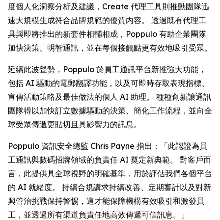
度個人化洞察分析及建議，
Create
代理工具則推動團隊迅
速大規模生成符合品牌規範的優質內容。 透過既有代理工
具與即將推出的新套件相輔相成，Poppulo 有助企業團隊
加快決策、明智通訊，並在每個接觸點更有效地吸引受眾。
延續此波聲勢，Poppulo 於員工通訊平台新推強大功能，
包括 AI 驅動的電郵翻譯功能，以及可即時存取表現指標、
宣傳活動策略及最佳做法的個人 AI 助理。 種種創新讓通訊
團隊得以加快訂立數據驅動的決策、簡化工作流程，並向全
球受眾傳遞更貼切且具影響力的訊息。
Poppulo 資訊安全總監 Chris Payne 指出：「此認證為員
工通訊與數碼招牌領域的負責任 AI 奠定新典範。 對客戶而
言，此提供具全球視野的明確基準，用於評估我們各個平台
的 AI 就緒度。 持續合規講求持續改善、定期審計以及對新
興管治挑戰保持警惕，這才能保障機構有效吸引和激發員
工，並透過所有渠道負責任地高效傳遞可信訊息。」