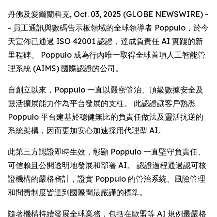
丹佛及愛爾蘭科克, Oct. 03, 2025 (GLOBE NEWSWIRE) -
- 員工通訊與數碼告示板領域的全球領導者 Poppulo，於今
天宣佈已通過 ISO 42001 認證，達成負責任 AI 實踐的新
里程碑。 Poppulo 成為行內唯一取得全球首項人工智能管
理系統 (AIMS) 國際認證的公司。
自創立以來，Poppulo 一直以嚴密管治、頂級數據安全及
靈活擴展能力作為平台發展的支柱。 此認證讓客戶熟悉
Poppulo 平台建基於穩健無比的負責任做法及靈活抗逆的
系統架構，因而更加安心加速採用代理型 AI。
此第三方認證即時生效，彰顯 Poppulo 一直堅守負責任、
可信賴且公開透明地發展和部署 AI。 認證過程通過認可核
證機構的嚴格審計，證實 Poppulo 的管治系統、風險管理
和問責制度皆達到國際間最嚴謹的標準。
隨著機構持續發展全球業務，包括在歐盟等 AI 規例最嚴格