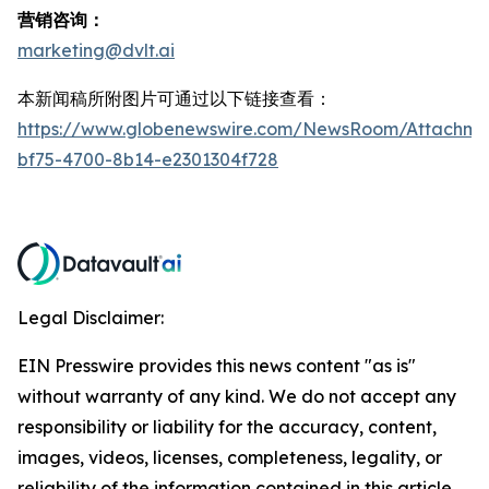
营销咨询：
marketing@dvlt.ai
本新闻稿所附图片可通过以下链接查看：
https://www.globenewswire.com/NewsRoom/Attachm
bf75-4700-8b14-e2301304f728
Legal Disclaimer:
EIN Presswire provides this news content "as is"
without warranty of any kind. We do not accept any
responsibility or liability for the accuracy, content,
images, videos, licenses, completeness, legality, or
reliability of the information contained in this article.