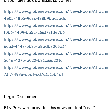
disponibles aux adresses suivantes :
https://www.globenewswire.com/NewsRoom/Attachm
4e05-48b5-968c-f28b9bac5bdd
https://www.globenewswire.com/NewsRoom/Attachm
f0b6-4409-ba5c-c66378fde7b6
https://www.globenewswire.com/NewsRoom/Attachme
6ca3-4447-bb25-b8bdb7003a34
https://www.globenewswire.com/NewsRoom/Attachme
564e-407b-b022-b21c33a221cf
https://www.globenewswire.com/NewsRoom/Attachm
73f7-499e-a5af-cd763515b4df
Legal Disclaimer:
EIN Presswire provides this news content "as is"