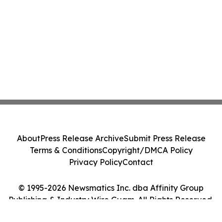
About
Press Release Archive
Submit Press Release
Terms & Conditions
Copyright/DMCA Policy
Privacy Policy
Contact
© 1995-2026 Newsmatics Inc. dba Affinity Group
Publishing & Industry Wire Guam. All Rights Reserved.
Cookie Settings / Your Privacy Choices